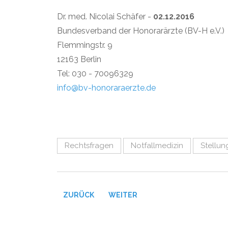
Dr. med. Nicolai Schäfer -
02.12.2016
Bundesverband der Honorarärzte (BV-H e.V.)
Flemmingstr. 9
12163 Berlin
Tel: 030 - 70096329
info@bv-honoraraerzte.de
Rechtsfragen
Notfallmedizin
Stellu
VORHERIGER BEITRAG: DIE BUNDESREGIERUN
NÄCHSTER BEITRAG: SCHEINSEL
ZURÜCK
WEITER