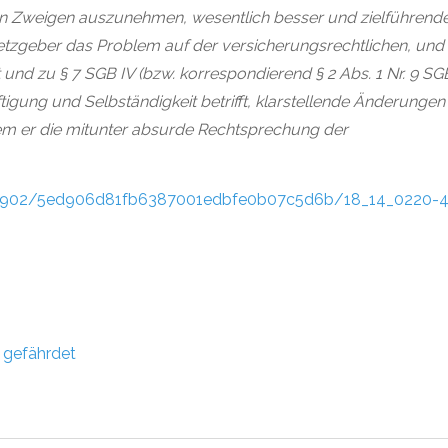
len Zweigen auszunehmen, wesentlich besser und zielführend
tzgeber das Problem auf der versicherungsrechtlichen, und 
und zu § 7 SGB IV (bzw. korrespondierend § 2 Abs. 1 Nr. 9 SGB
ung und Selbständigkeit betrifft, klarstellende Änderungen 
m er die mitunter absurde Rechtsprechung der
82902/5ed906d81fb6387001edbfe0b07c5d6b/18_14_0220-4
 gefährdet