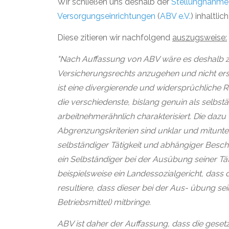
Wir schließen uns deshalb der
Stellungnahme 
Versorgungseinrichtungen
(
ABV e.V.
) inhaltlich
Diese zitieren wir nachfolgend
auszugsweise:
"Nach Auffassung von ABV wäre es deshalb z
Versicherungsrechts anzugehen und nicht erst
ist eine divergierende und widersprüchliche 
die verschiedenste, bislang genuin als selbstä
arbeitnehmerähnlich charakterisiert. Die dazu
Abgrenzungskriterien sind unklar und mitunte
selbständiger Tätigkeit und abhängiger Besc
ein Selbständiger bei der Ausübung seiner Tät
beispielsweise ein Landessozialgericht, dass
resultiere, dass dieser bei der Aus- übung sei
Betriebsmittel) mitbringe.
ABV ist daher der Auffassung, dass die gesetz